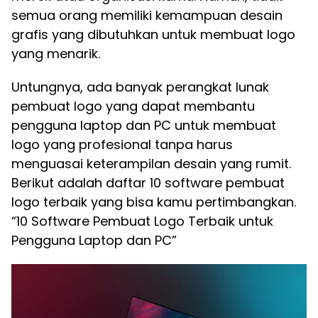
semua orang memiliki kemampuan desain
grafis yang dibutuhkan untuk membuat logo
yang menarik.
Untungnya, ada banyak perangkat lunak
pembuat logo yang dapat membantu
pengguna laptop dan PC untuk membuat
logo yang profesional tanpa harus
menguasai keterampilan desain yang rumit.
Berikut adalah daftar 10 software pembuat
logo terbaik yang bisa kamu pertimbangkan.
“10 Software Pembuat Logo Terbaik untuk
Pengguna Laptop dan PC”