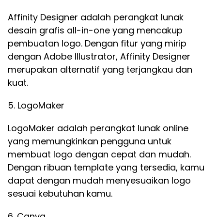
Affinity Designer adalah perangkat lunak
desain grafis all-in-one yang mencakup
pembuatan logo. Dengan fitur yang mirip
dengan Adobe Illustrator, Affinity Designer
merupakan alternatif yang terjangkau dan
kuat.
5. LogoMaker
LogoMaker adalah perangkat lunak online
yang memungkinkan pengguna untuk
membuat logo dengan cepat dan mudah.
Dengan ribuan template yang tersedia, kamu
dapat dengan mudah menyesuaikan logo
sesuai kebutuhan kamu.
6. Canva