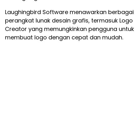
Laughingbird Software menawarkan berbagai
perangkat lunak desain grafis, termasuk Logo
Creator yang memungkinkan pengguna untuk
membuat logo dengan cepat dan mudah.