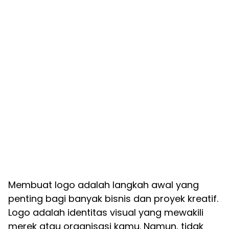
Membuat logo adalah langkah awal yang
penting bagi banyak bisnis dan proyek kreatif.
Logo adalah identitas visual yang mewakili
merek atau organisasi kamu. Namun, tidak