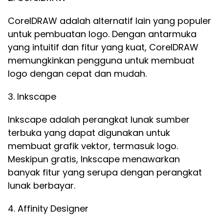
CorelDRAW adalah alternatif lain yang populer
untuk pembuatan logo. Dengan antarmuka
yang intuitif dan fitur yang kuat, CorelDRAW
memungkinkan pengguna untuk membuat
logo dengan cepat dan mudah.
3. Inkscape
Inkscape adalah perangkat lunak sumber
terbuka yang dapat digunakan untuk
membuat grafik vektor, termasuk logo.
Meskipun gratis, Inkscape menawarkan
banyak fitur yang serupa dengan perangkat
lunak berbayar.
4. Affinity Designer