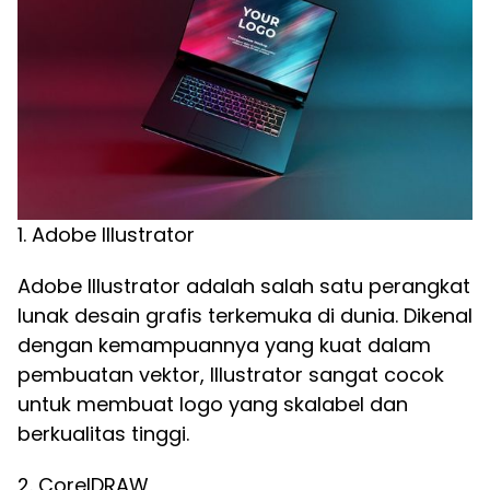
1. Adobe Illustrator
Adobe Illustrator adalah salah satu perangkat
lunak desain grafis terkemuka di dunia. Dikenal
dengan kemampuannya yang kuat dalam
pembuatan vektor, Illustrator sangat cocok
untuk membuat logo yang skalabel dan
berkualitas tinggi.
2. CorelDRAW