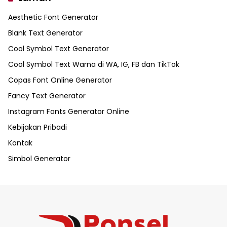
Aesthetic Font Generator
Blank Text Generator
Cool Symbol Text Generator
Cool Symbol Text Warna di WA, IG, FB dan TikTok
Copas Font Online Generator
Fancy Text Generator
Instagram Fonts Generator Online
Kebijakan Pribadi
Kontak
Simbol Generator