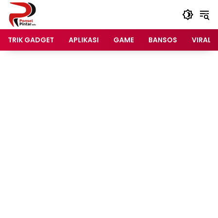
Langsung
ke
konten
TRIK GADGET
APLIKASI
GAME
BANSOS
VIRAL