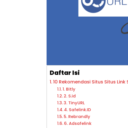
Daftar Isi
10 Rekomendasi Situs Situs Link
1. Bitly
2. S.id
3. TinyURL
4. Safelink.ID
5. Rebrandly
6. Adsafelink