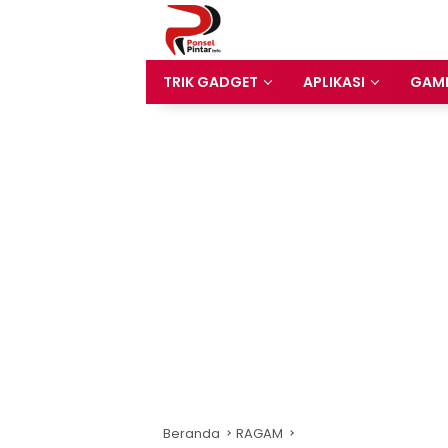
Langsung
ke
konten
TRIK GADGET
APLIKASI
GAM
Beranda
RAGAM