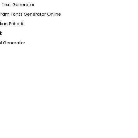
 Text Generator
gram Fonts Generator Online
kan Pribadi
k
l Generator