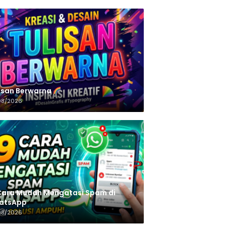
n‌‌‌‌‌‌‌‌‌‌‌‌‌‌‌‌ Berwarna
08/2026
Cara Mudah Mengatasi Spam di
atsApp
08/2026