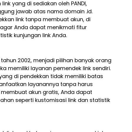
link yang di sediakan oleh PANDI,
nggung jawab atas nama domain .id.
kan link tanpa membuat akun, di
agar Anda dapat menikmati fitur
tistik kunjungan link Anda.
ak tahun 2002, menjadi pilihan banyak orang
a memiliki layanan pemendek link sendiri.
 yang di pendekkan tidak memiliki batas
nfaatkan layanannya tanpa harus
membuat akun gratis, Anda dapat
an seperti kustomisasi link dan statistik