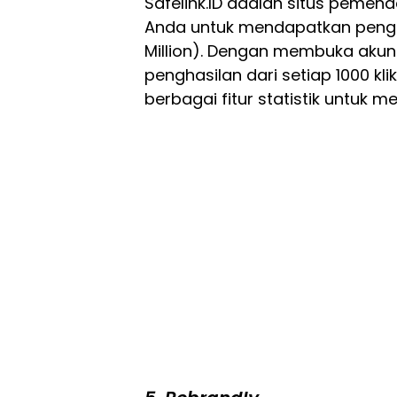
Safelink.ID adalah situs pemen
Anda untuk mendapatkan pengh
Million). Dengan membuka akun
penghasilan dari setiap 1000 kli
berbagai fitur statistik untuk me