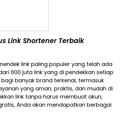
us Link Shortener Terbaik
emendek link paling populer yang telah ada
dari 600 juta link yang di pendekkan setiap
ma bagi banyak brand terkenal, termasuk
layanan yang aman, praktis, dan mudah di
kan link tanpa harus membuat akun,
 gratis, Anda akan mendapatkan berbagai