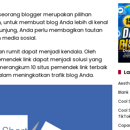
 seorang blogger merupakan pilihan
, untuk membuat blog Anda lebih di kenal
unjung, Anda perlu membagikan tautan
 media sosial.
15 
Dia
n rumit dapat menjadi kendala. Oleh
07/
emendek link dapat menjadi solusi yang
h merangkum 10 situs pemendek link terbaik
L
am meningkatkan trafik blog Anda.
Aesth
Blank
Cool 
Cool 
TikTo
Copas