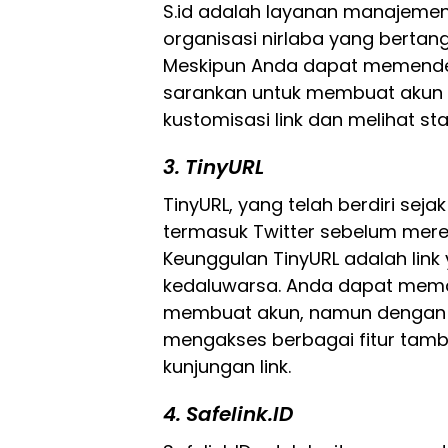
S.id adalah layanan manajemen 
organisasi nirlaba yang berta
Meskipun Anda dapat memendek
sarankan untuk membuat akun 
kustomisasi link dan melihat sta
3. TinyURL
TinyURL, yang telah berdiri sej
termasuk Twitter sebelum merek
Keunggulan TinyURL adalah link
kedaluwarsa. Anda dapat mema
membuat akun, namun dengan 
mengakses berbagai fitur tambah
kunjungan link.
4. Safelink.ID