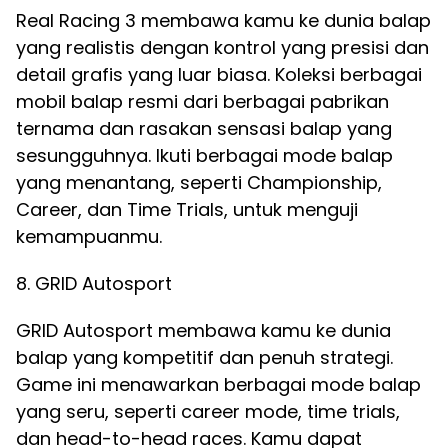
Real Racing 3 membawa kamu ke dunia balap
yang realistis dengan kontrol yang presisi dan
detail grafis yang luar biasa. Koleksi berbagai
mobil balap resmi dari berbagai pabrikan
ternama dan rasakan sensasi balap yang
sesungguhnya. Ikuti berbagai mode balap
yang menantang, seperti Championship,
Career, dan Time Trials, untuk menguji
kemampuanmu.
8. GRID Autosport
GRID Autosport membawa kamu ke dunia
balap yang kompetitif dan penuh strategi.
Game ini menawarkan berbagai mode balap
yang seru, seperti career mode, time trials,
dan head-to-head races. Kamu dapat