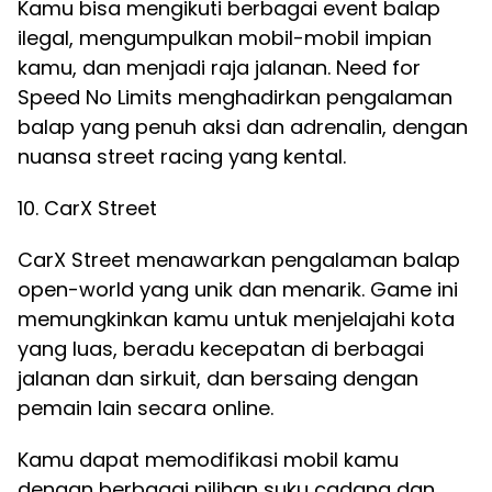
Kamu bisa mengikuti berbagai event balap
ilegal, mengumpulkan mobil-mobil impian
kamu, dan menjadi raja jalanan. Need for
Speed No Limits menghadirkan pengalaman
balap yang penuh aksi dan adrenalin, dengan
nuansa street racing yang kental.
10. CarX Street
CarX Street menawarkan pengalaman balap
open-world yang unik dan menarik. Game ini
memungkinkan kamu untuk menjelajahi kota
yang luas, beradu kecepatan di berbagai
jalanan dan sirkuit, dan bersaing dengan
pemain lain secara online.
Kamu dapat memodifikasi mobil kamu
dengan berbagai pilihan suku cadang dan