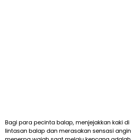
Bagi para pecinta balap, menjejakkan kaki di
lintasan balap dan merasakan sensasi angin
menerpa wajah saat melaju kencang adalah