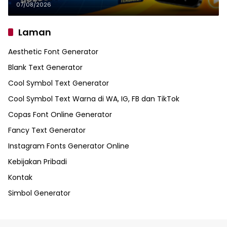
07/08/2026
Laman
Aesthetic Font Generator
Blank Text Generator
Cool Symbol Text Generator
Cool Symbol Text Warna di WA, IG, FB dan TikTok
Copas Font Online Generator
Fancy Text Generator
Instagram Fonts Generator Online
Kebijakan Pribadi
Kontak
Simbol Generator