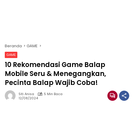
Beranda
GAME
GAME
10 Rekomendasi Game Balap
Mobile Seru & Menegangkan,
Pecinta Balap Wajib Coba!
Siti Anisa
5 Min Baca
12/08/2024