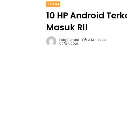
RAGAM
10 HP Android Ter
Masuk RI!
Feby Adriani
3 Min Baca
09/04/2025