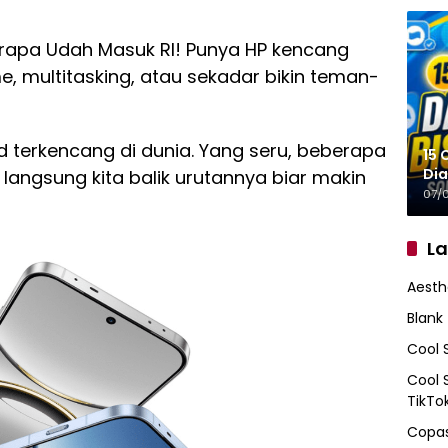
erapa Udah Masuk RI! Punya HP kencang
 multitasking, atau sekadar bikin teman-
oid terkencang di dunia. Yang seru, beberapa
15 
Dia
 langsung kita balik urutannya biar makin
07/
L
Aesth
Blank
Cool 
Cool 
TikTo
Copas