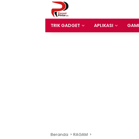
Langsung
ke
konten
TRIK GADGET
APLIKASI
GAM
Beranda
RAGAM