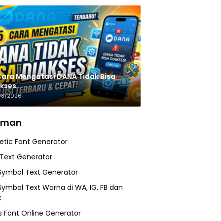
Cara Mengatasi DANA Tidak Bisa
kses
08/2026
aman
etic Font Generator
 Text Generator
Symbol Text Generator
Symbol Text Warna di WA, IG, FB dan
k
 Font Online Generator