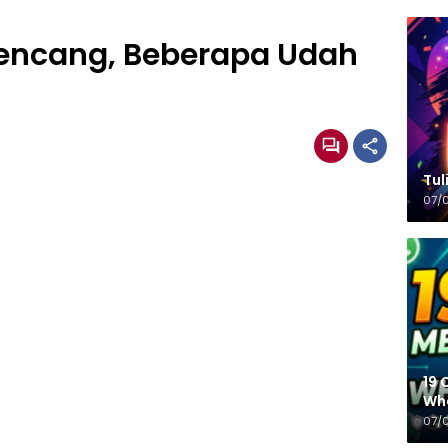
kencang, Beberapa Udah
Tulisa
07/
19 
Wh
07/