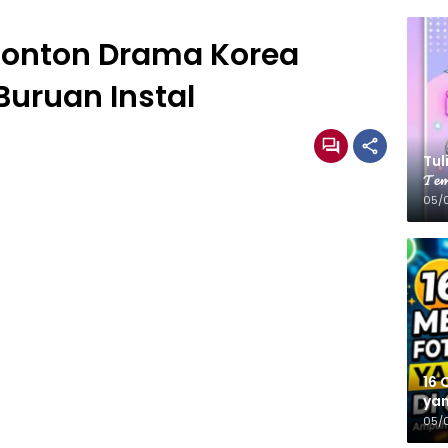
 Nonton Drama Korea
Buruan Instal
Tulis
𝓣𝓮𝓶
05/
16 
yan
05/