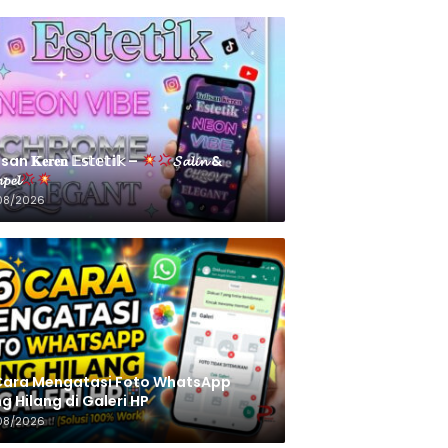
an 𝐊𝐞𝐫𝐞𝐧 𝔼𝕤𝕥𝕖𝕥𝕚𝕜 –
𝓢𝓪𝓵𝓲𝓷 &
𝓹𝓮𝓵
08/2026
Cara Mengatasi Foto WhatsApp
g Hilang di Galeri HP
08/2026