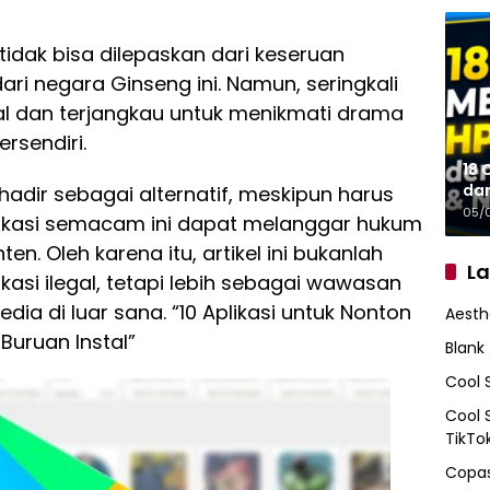
idak bisa dilepaskan dari keseruan
ari negara Ginseng ini. Namun, seringkali
l dan terjangkau untuk menikmati drama
rsendiri.
18 
da
al hadir sebagai alternatif, meskipun harus
05/
ikasi semacam ini dapat melanggar hukum
n. Oleh karena itu, artikel ini bukanlah
L
asi ilegal, tetapi lebih sebagai wawasan
dia di luar sana. “10 Aplikasi untuk Nonton
Aesth
Buruan Instal”
Blank
Cool 
Cool 
TikTo
Copas