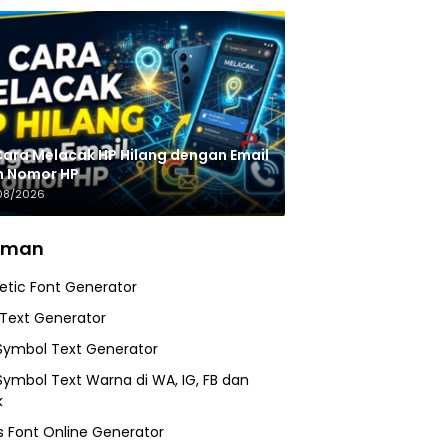
Cara Melacak HP Hilang dengan Email
n Nomor HP
08/2026
aman
etic Font Generator
 Text Generator
Symbol Text Generator
Symbol Text Warna di WA, IG, FB dan
k
 Font Online Generator