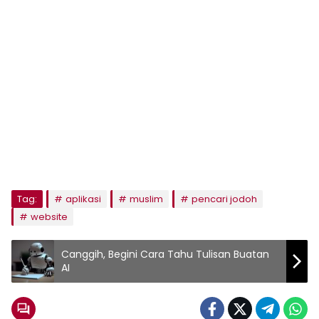
Tag:
aplikasi
muslim
pencari jodoh
website
Canggih, Begini Cara Tahu Tulisan Buatan
AI