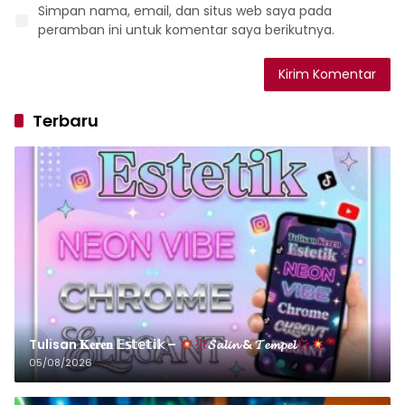
Simpan nama, email, dan situs web saya pada
peramban ini untuk komentar saya berikutnya.
Terbaru
Tulisan 𝐊𝐞𝐫𝐞𝐧 𝔼𝕤𝕥𝕖𝕥𝕚𝕜 –
𝓢𝓪𝓵𝓲𝓷 & 𝓣𝓮𝓶𝓹𝓮𝓵
05/08/2026