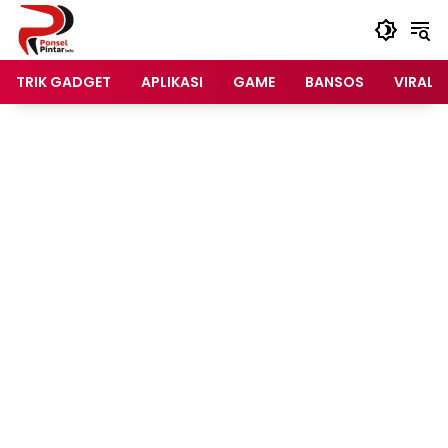
Langsung
ke
konten
TRIK GADGET
APLIKASI
GAME
BANSOS
VIRAL