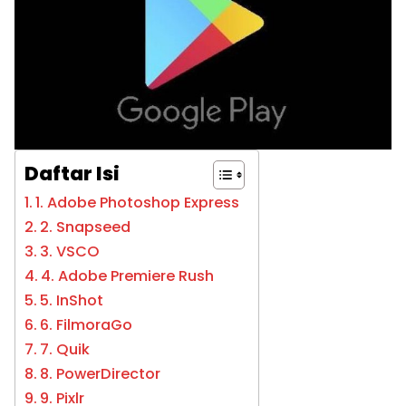
Daftar Isi
1. Adobe Photoshop Express
2. Snapseed
3. VSCO
4. Adobe Premiere Rush
5. InShot
6. FilmoraGo
7. Quik
8. PowerDirector
9. Pixlr