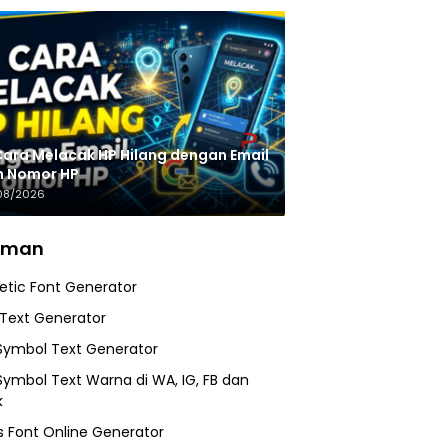
Cara Melacak HP Hilang dengan Email
n Nomor HP
08/2026
aman
etic Font Generator
 Text Generator
Symbol Text Generator
Symbol Text Warna di WA, IG, FB dan
k
 Font Online Generator