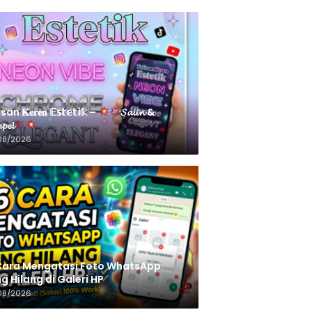
an 𝐊𝐞𝐫𝐞𝐧 𝔼𝕤𝕥𝕖𝕥𝕚𝕜 –
𝓢𝓪𝓵𝓲𝓷 &
𝓹𝓮𝓵
08/2026
Cara Mengatasi Foto WhatsApp
g Hilang di Galeri HP
08/2026