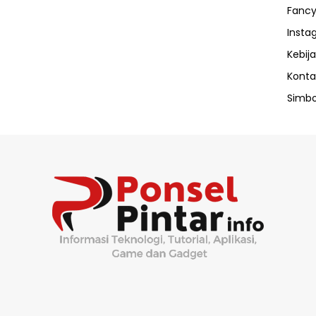
Fancy
Insta
Kebija
Konta
Simbo