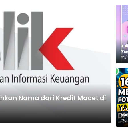
Tulis
𝓣𝓮𝓶
05/
kan Nama dari Kredit Macet di
16 
yan
05/