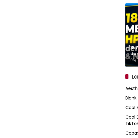
18 
da
05/
L
Aesth
Blank
Cool 
Cool 
TikTo
Copas