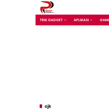
Langsung
ke
konten
TRIK GADGET
APLIKASI
GAM
ojk