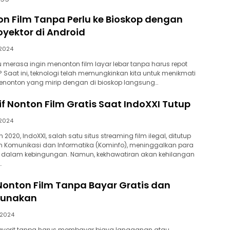
n Film Tanpa Perlu ke Bioskop dengan
royektor di Android
/2024
merasa ingin menonton film layar lebar tanpa harus repot
? Saat ini, teknologi telah memungkinkan kita untuk menikmati
onton yang mirip dengan di bioskop langsung…
tif Nonton Film Gratis Saat IndoXXI Tutup
2024
2020, IndoXXI, salah satu situs streaming film ilegal, ditutup
n Komunikasi dan Informatika (Kominfo), meninggalkan para
 dalam kebingungan. Namun, kekhawatiran akan kehilangan
…
 Nonton Film Tanpa Bayar Gratis dan
gunakan
/2024
 favorit tanpa harus membayar biaya langganan atau