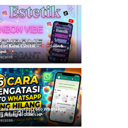
an 𝐊𝐞𝐫𝐞𝐧 𝔼𝕤𝕥𝕖𝕥𝕚𝕜 –
𝓢𝓪𝓵𝓲𝓷 &
𝓹𝓮𝓵
08/2026
Cara Mengatasi Foto WhatsApp
g Hilang di Galeri HP
08/2026