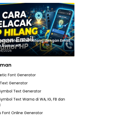
Cara Melacak HP Hilang dengan Email
n Nomor HP
08/2026
aman
etic Font Generator
 Text Generator
Symbol Text Generator
Symbol Text Warna di WA, IG, FB dan
k
 Font Online Generator