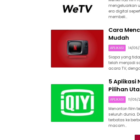
mengeluarkan u
era digital sepe
membeli…
Cara Menca
Mudah
APLIKASI
14/05
Siapa yang tida
telah menjadi s
acara TV, dengan
5 Aplikasi
Pilihan U
APLIKASI
11/05/
Menonton film t
seluruh dunia. 
terbatas ke be
macam…