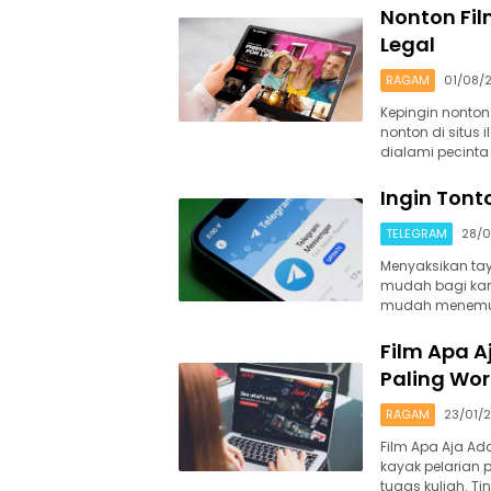
Nonton Fil
Legal
RAGAM
01/08/
Kepingin nonton 
nonton di situs 
dialami pecinta
Ingin Tont
TELEGRAM
28/
Menyaksikan tay
mudah bagi kamu
mudah menemuk
Film Apa A
Paling Wor
RAGAM
23/01/
Film Apa Aja Ada!
kayak pelarian p
tugas kuliah. T