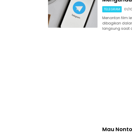
TELEGRAM
01/1
Menonton film l
dibagikan dalam 
langsung saat d
Mau Nonton