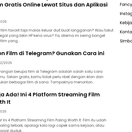
m Gratis Online Lewat Situs dan Aplikasi
Fancy
Insta
2025
Kebija
film favorit tapi malas keluar duit buat langganan? Atau takut
Konta
ilegal yang bikin HP kena virus? Ya, dilema ini sering banget
Simbo
 film yang…
on Film di Telegram? Gunakan Cara ini
02/2025
angan berupa film di Telegram adalah salah satu cara
. Selain gratis, kamu tidak perlu ribet dengan iklan dan
an berbagai film di sana. Tampaknya menonton…
ja Ada! Ini 4 Platform Streaming Film
th It
2025
 Ini 4 Platform Streaming Film Paling Worth It. Film itu udah
aling terbaik, apalagi kalo lagi capek sama kerjaan, atau
inggal duduk…