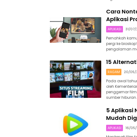
Cara Nonto
Aplikasi P
APLIKASI
31/07
Pernahkah kamu 
pergi ke bioskop
pengalaman men
15 Alterna
RAGAM
20/05/
Pada awal tahun 
oleh Kementeria
penggemar film
sumber hiburan
5 Aplikasi
Mudah Di
APLIKASI
16/05
Menikmati film