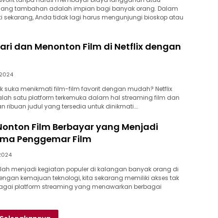
ang tambahan adalah impian bagi banyak orang. Dalam
rti sekarang, Anda tidak lagi harus mengunjungi bioskop atau
ri dan Menonton Film di Netflix dengan
/2024
k suka menikmati film-film favorit dengan mudah? Netflix
alah satu platform terkemuka dalam hal streaming film dan
 ribuan judul yang tersedia untuk dinikmati….
 Nonton Film Berbayar yang Menjadi
tama Penggemar Film
2024
elah menjadi kegiatan populer di kalangan banyak orang di
Dengan kemajuan teknologi, kita sekarang memiliki akses tak
rbagai platform streaming yang menawarkan berbagai