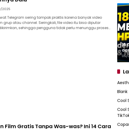
0/2025
ewat Telegram sering tampak praktis karena banyak video
grup atau channel. Seringkali, file video itu bisa diputar
ikirimkan, sehingga pengguna tidak perlu menunggu proses…
18 
da
05/
L
Aesth
Blank
Cool 
Cool 
TikTo
Copas
 Film Gratis Tanpa Was-was? Ini 14 Cara