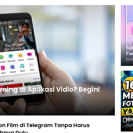
Tulis
𝓣𝓮𝓶
05/
ming di Aplikasi Vidio? Begini
16 
yan
n Film di Telegram Tanpa Harus
05/
hnya Dulu