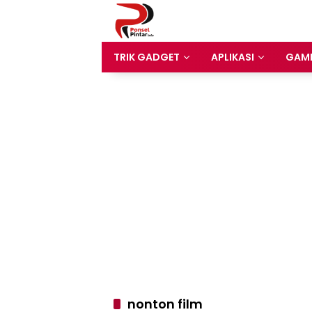
Langsung
ke
konten
TRIK GADGET
APLIKASI
GAM
nonton film