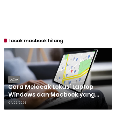
lacak macbook hilang
LACAK
Cara Melacak Lokasi Laptop
Windows dan Macbook yang
Hilang
04/02/2026