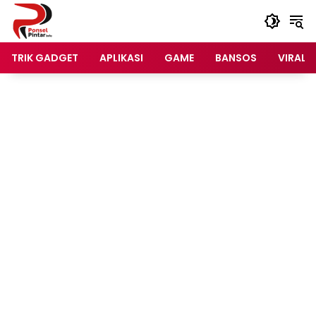
Langsung
ke
konten
TRIK GADGET
APLIKASI
GAME
BANSOS
VIRAL