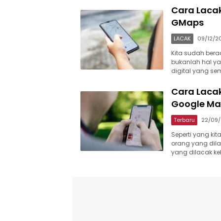
Cara Laca
GMaps
LACAK
09/12/2
Kita sudah bera
bukanlah hal ya
digital yang s
Cara Laca
Google Ma
Terbaru
22/09
Seperti yang ki
orang yang dila
yang dilacak ke