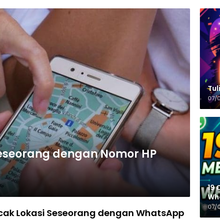
Tulisa
07/
Seseorang dengan Nomor HP
19 
Wh
07/
cak Lokasi Seseorang dengan WhatsApp