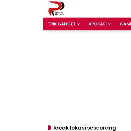
Langsung
ke
konten
TRIK GADGET
APLIKASI
GAM
lacak lokasi seseorang