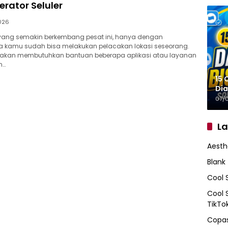
rator Seluler
026
i yang semakin berkembang pesat ini, hanya dengan
a kamu sudah bisa melakukan pelacakan lokasi seseorang.
akan membutuhkan bantuan beberapa aplikasi atau layanan
n…
15 
Dia
07/
L
Aesth
Blank
Cool 
Cool 
TikTo
Copas