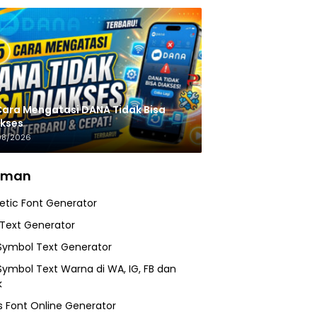
Cara Mengatasi DANA Tidak Bisa
kses
08/2026
aman
etic Font Generator
 Text Generator
Symbol Text Generator
Symbol Text Warna di WA, IG, FB dan
k
 Font Online Generator