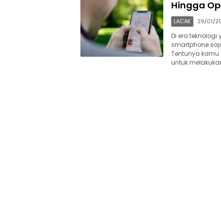
Hingga Ope
LACAK
29/01/2
Di era teknolog
smartphone saj
Tentunya kamu 
untuk melakuka