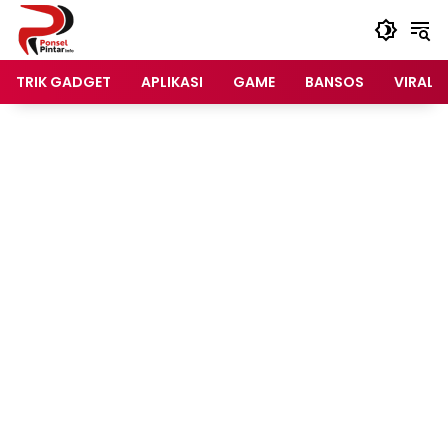
Langsung
ke
konten
TRIK GADGET
APLIKASI
GAME
BANSOS
VIRAL