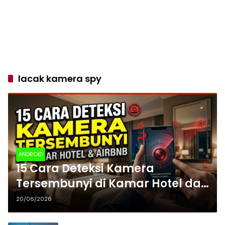
lacak kamera spy
ANDROID
15 Cara Deteksi Kamera
Tersembunyi di Kamar Hotel dan
Airbnb
20/06/2026