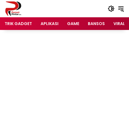
Langsung
ke
konten
TRIK GADGET
APLIKASI
GAME
BANSOS
VIRAL