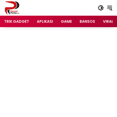
Langsung
ke
konten
TRIK GADGET
APLIKASI
GAME
BANSOS
VIRAL