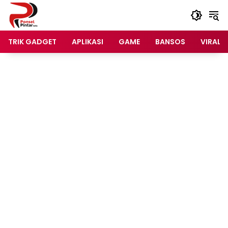
Langsung
ke
konten
TRIK GADGET
APLIKASI
GAME
BANSOS
VIRAL