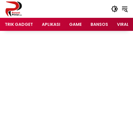
Langsung
ke
konten
TRIK GADGET
APLIKASI
GAME
BANSOS
VIRAL