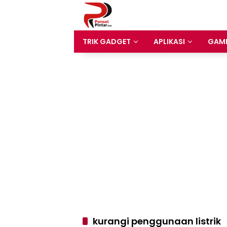
Langsung
ke
konten
TRIK GADGET
APLIKASI
GAM
kurangi penggunaan listrik