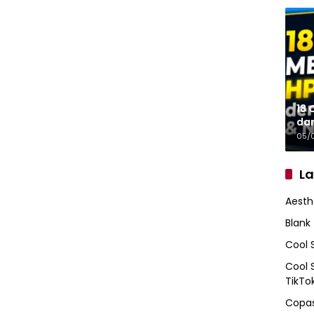
18 
da
05/
L
Aesth
Blank
Cool 
Cool 
TikTo
Copas