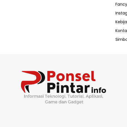
Fancy
Insta
Kebija
Konta
Simbo