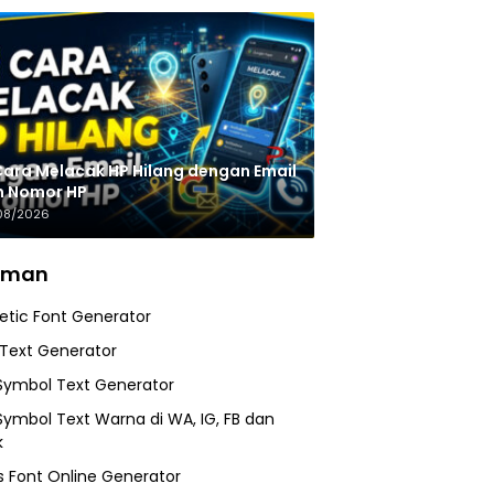
Cara Melacak HP Hilang dengan Email
n Nomor HP
08/2026
aman
etic Font Generator
 Text Generator
Symbol Text Generator
Symbol Text Warna di WA, IG, FB dan
k
 Font Online Generator