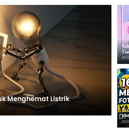
Tulis
𝓣𝓮𝓶
05/
tuk Menghemat Listrik
16 
yan
05/