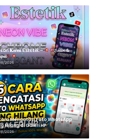
an 𝐊𝐞𝐫𝐞𝐧 𝔼𝕤𝕥𝕖𝕥𝕚𝕜 –
𝓢𝓪𝓵𝓲𝓷 &
𝓹𝓮𝓵
08/2026
Cara Mengatasi Foto WhatsApp
g Hilang di Galeri HP
08/2026