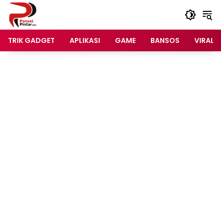
Langsung
ke
konten
TRIK GADGET
APLIKASI
GAME
BANSOS
VIRAL