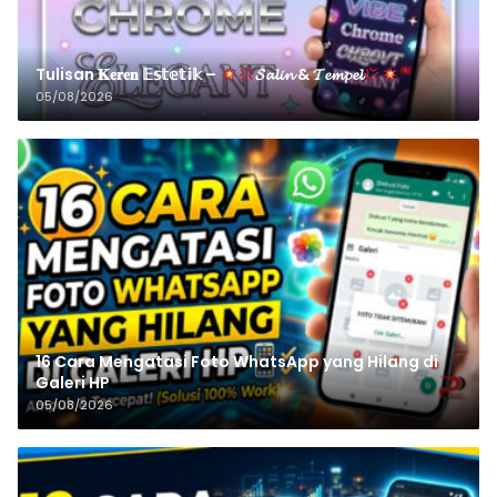
Tulisan 𝐊𝐞𝐫𝐞𝐧 𝔼𝕤𝕥𝕖𝕥𝕚𝕜 –
𝓢𝓪𝓵𝓲𝓷 & 𝓣𝓮𝓶𝓹𝓮𝓵
05/08/2026
16 Cara Mengatasi Foto WhatsApp yang Hilang di
Galeri HP
05/08/2026