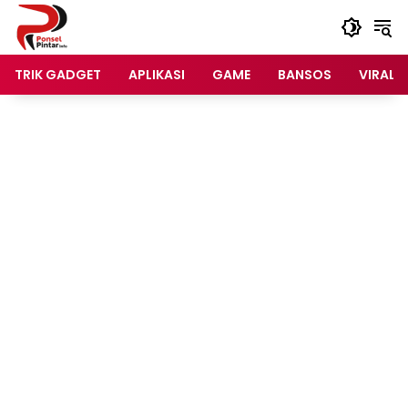
Langsung
ke
konten
TRIK GADGET
APLIKASI
GAME
BANSOS
VIRAL