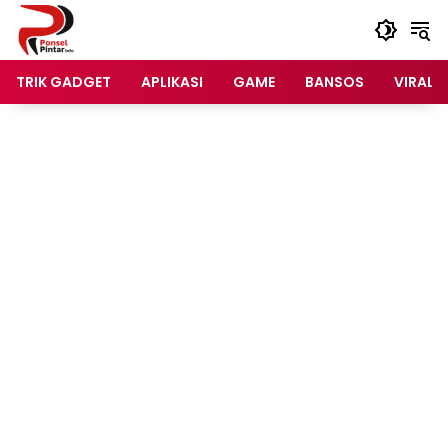
Langsung
ke
konten
TRIK GADGET
APLIKASI
GAME
BANSOS
VIRAL