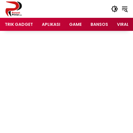
Langsung
ke
konten
TRIK GADGET
APLIKASI
GAME
BANSOS
VIRAL