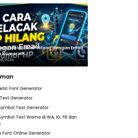
Cara Melacak HP Hilang dengan Email
n Nomor HP
08/2026
aman
etic Font Generator
 Text Generator
Symbol Text Generator
Symbol Text Warna di WA, IG, FB dan
k
 Font Online Generator