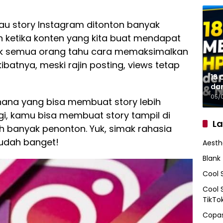
lau story Instagram ditonton banyak
ketika konten yang kita buat mendapat
dak semua orang tahu cara memaksimalkan
kibatnya, meski rajin posting, views tetap
18 
da
05/
hana yang bisa membuat story lebih
egi, kamu bisa membuat story tampil di
L
ih banyak penonton. Yuk, simak rahasia
mudah banget!
Aesth
Blank
Cool 
Cool 
TikTo
Copas