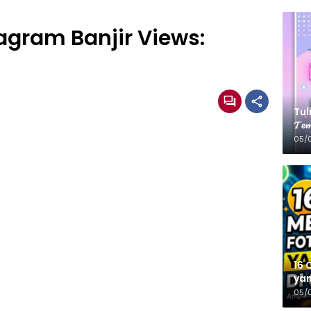
agram Banjir Views:
Tulis
𝓣𝓮𝓶
05/
16 
yan
05/