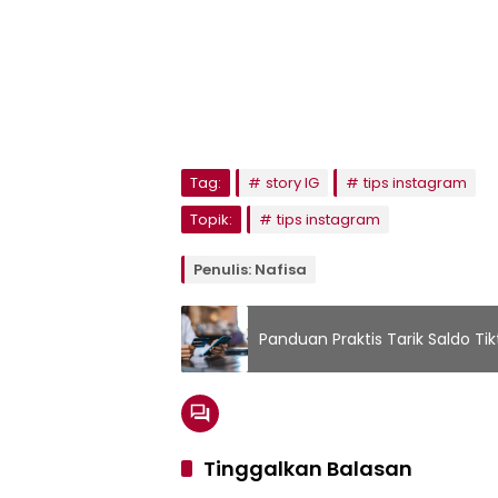
Tag:
story IG
tips instagram
Topik:
tips instagram
Penulis: Nafisa
Panduan Praktis Tarik Saldo Ti
Tinggalkan Balasan