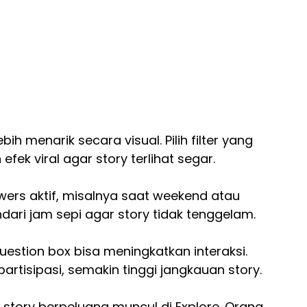
bih menarik secara visual. Pilih filter yang
ek viral agar story terlihat segar.
wers aktif, misalnya saat weekend atau
ndari jam sepi agar story tidak tenggelam.
 question box bisa meningkatkan interaksi.
rtisipasi, semakin tinggi jangkauan story.
story berpeluang muncul di Explore. Orang