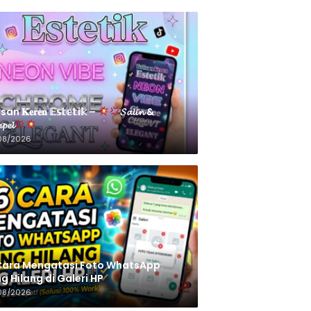
an 𝐊𝐞𝐫𝐞𝐧 𝔼𝕤𝕥𝕖𝕥𝕚𝕜 –
𝓢𝓪𝓵𝓲𝓷 &
𝓹𝓮𝓵
08/2026
Cara Mengatasi Foto WhatsApp
g Hilang di Galeri HP
08/2026