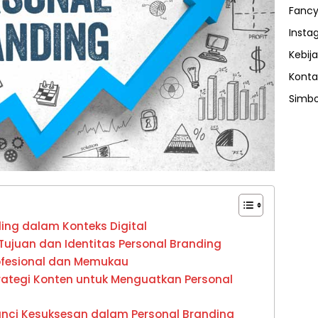
Fancy
Insta
Kebija
Konta
Simbo
ding dalam Konteks Digital
Tujuan dan Identitas Personal Branding
rofesional dan Memukau
trategi Konten untuk Menguatkan Personal
Kunci Kesuksesan dalam Personal Branding