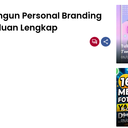
ngun Personal Branding
anduan Lengkap
Tulis
𝓣𝓮𝓶
05/
16 
yan
05/