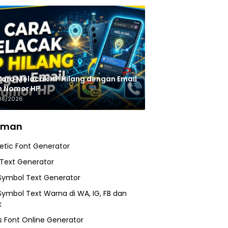
Cara Melacak HP Hilang dengan Email
n Nomor HP
08/2026
aman
etic Font Generator
 Text Generator
Symbol Text Generator
Symbol Text Warna di WA, IG, FB dan
k
 Font Online Generator