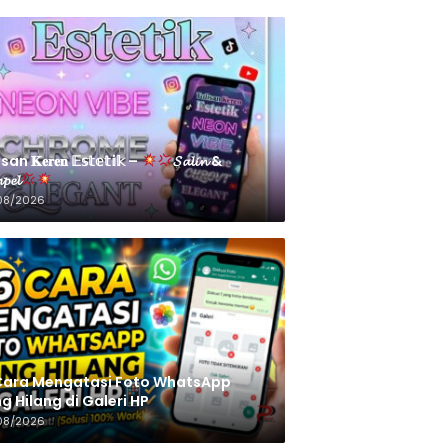
an 𝐊𝐞𝐫𝐞𝐧 𝔼𝕤𝕥𝕖𝕥𝕚𝕜 –
𝓢𝓪𝓵𝓲𝓷 &
𝓹𝓮𝓵
08/2026
Cara Mengatasi Foto WhatsApp
g Hilang di Galeri HP
08/2026