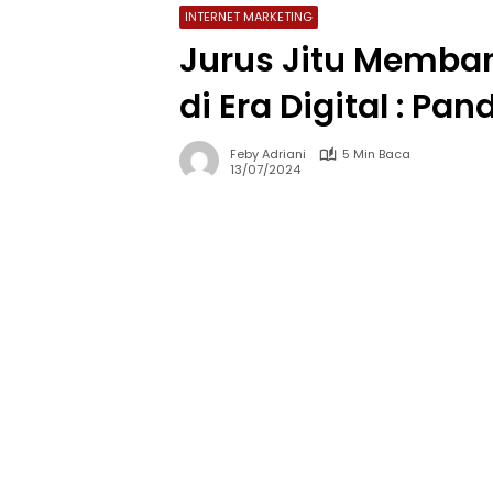
INTERNET MARKETING
Jurus Jitu Memba
di Era Digital : P
Feby Adriani
5 Min Baca
13/07/2024