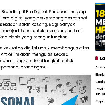
Branding di Era Digital: Panduan Lengkap
 Di era digital yang berkembang pesat saat
 sekadar istilah kosong. Bagi banyak
lah menjadi kunci untuk membangun karir
18 
an bisnis yang menguntungkan.
da
05/
kekuatan digital untuk membangun citra
Artikel ini akan mengulas secara
L
duan langkah demi langkah untuk
personal brandingmu.
Aesth
Blank
Cool 
Cool 
TikTo
Copas