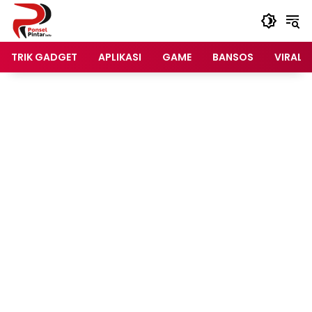
Langsung
ke
konten
TRIK GADGET
APLIKASI
GAME
BANSOS
VIRAL