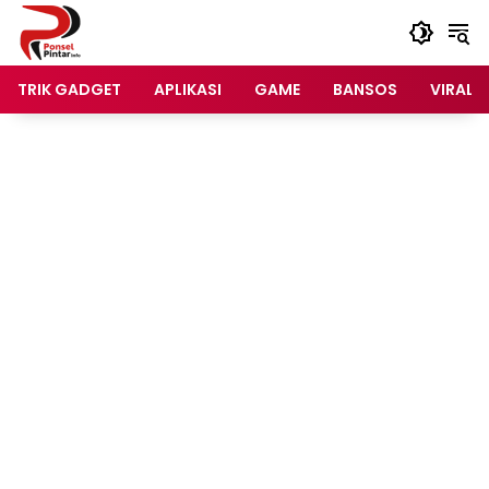
Langsung
ke
konten
TRIK GADGET
APLIKASI
GAME
BANSOS
VIRAL