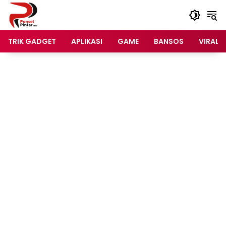
Langsung
ke
konten
TRIK GADGET
APLIKASI
GAME
BANSOS
VIRAL