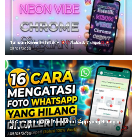
Tulisan 𝐊𝐞𝐫𝐞𝐧 𝔼𝕤𝕥𝕖𝕥𝕚𝕜 –
𝓢𝓪𝓵𝓲𝓷 & 𝓣𝓮𝓶𝓹𝓮𝓵
05/08/2026
16 Cara Mengatasi Foto WhatsApp yang Hilang di
Galeri HP
05/08/2026