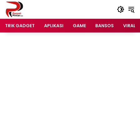
Langsung
ke
konten
TRIK GADGET
APLIKASI
GAME
BANSOS
VIRAL